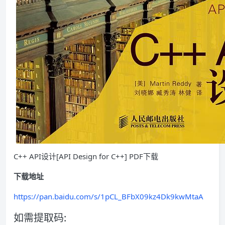
C++ API设计[API Design for C++] PDF下载
下载地址
https://pan.baidu.com/s/1pCL_BFbX09kz4Dk9kwMtaA
如需提取码: