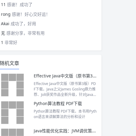
11
感谢！成功了
rong
感谢！好心交好运！
Akai
成功了，好用
无
感谢分享，非常有用
1
非常好
随机文章
Effective Java中文版（原书第3版）PDF下载
Effective Java中文版（原书第3版）PD
F下载，Java之父James Gosling鼎力推
荐、Jolt获奖作品全新升级，针对Java
7、8、9全面更新，Java程序员必备参
Python算法教程 PDF下载
考书。
Python算法教程 PDF下载，本书用Pyth
on语言来讲解算法的分析和设计
Java性能优化实践：JVM调优策略、工具与技巧 PDF下载