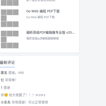
版下载及安装实用教程，
Go Web 编程 PDF下载
Go Web 编程 PDF下载
福昕高级PDF编辑器专业版 v2025 中文激活版
福昕高级pdf编辑器破解版
最新评论
匿名
感谢。666
忆
非常棒！
1
感谢
❀🤫
给大佬跪了！！！orzorz
小东东
非常感谢！可以正常使用