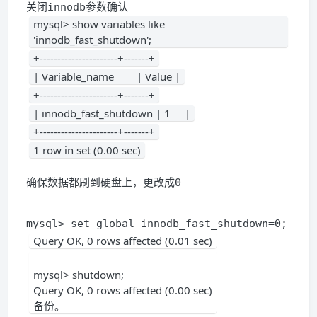
mysql> show variables like 
'innodb_fast_shutdown';
+----------------------+-------+
| Variable_name        | Value |
+----------------------+-------+
| innodb_fast_shutdown | 1     |
+----------------------+-------+
1 row in set (0.00 sec)
确保数据都刷到硬盘上，更改成0
mysql> set global innodb_fast_shutdown=0;
Query OK, 0 rows affected (0.01 sec)
mysql> shutdown;

Query OK, 0 rows affected (0.00 sec)

备份。