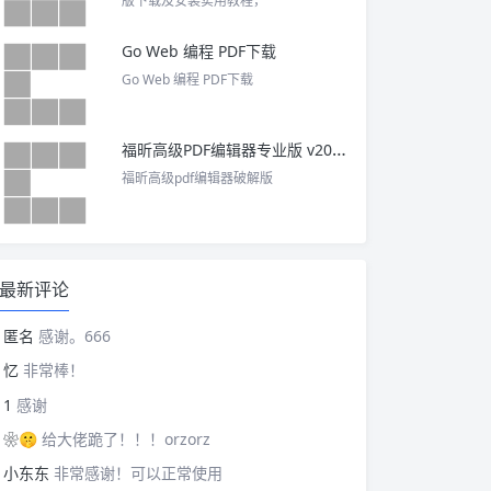
版下载及安装实用教程，
Go Web 编程 PDF下载
Go Web 编程 PDF下载
福昕高级PDF编辑器专业版 v2025 中文激活版
福昕高级pdf编辑器破解版
最新评论
匿名
感谢。666
忆
非常棒！
1
感谢
❀🤫
给大佬跪了！！！orzorz
小东东
非常感谢！可以正常使用