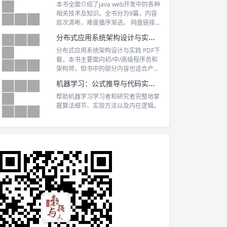
本书全面介绍了java web开发中的各种
相关技术及知识。全书分为9篇，内容
层次清晰，难度循序渐进。 网盘链接...
分布式应用系统架构设计与实践 PDF下载
分布式应用系统架构设计与实践 PDF下
载，本书主要面向初/中/高级程序员和
架构师，但书中的部分内容也适合产品
经理、项目经理阅读。此外，本书内容
机器学习：公式推导与代码实现 PDF下载
由浅入深且案例丰富，也适合作为培训
教材。
帮助机器学习学习者和研究者完整地掌
握算法细节、实现方法以及内在逻辑。