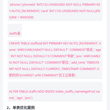
`phone`(`phoneid` INT(10) UNSIGNED NOT NULL PRIMARY KE
Y AUTO_INCREMENT,`card` INT (10) UNSIGNED NOT NULL)EN
GINE = INNODB;
staffs表
CREATE TABLE staffs(id INT PRIMARY KEY AUTO_INCREMENT,`n
ame` VARCHAR(24)NOT NULL DEFAULT'' COMMENT'姓名',`age
` INT NOT NULL DEFAULT 0 COMMENT'年龄',`pos` VARCHAR(2
0) NOT NULL DEFAULT'' COMMENT'职位',`add_time` TIMESTA
MP NOT NULL DEFAULT CURRENT_TIMESTAMP COMMENT'入
职时间')CHARSET utf8 COMMENT'员工记录表';
ALTER TABLE staffs ADD INDEX index_staffs_nameAgePos(`na
me`,`age`,`pos`)
2、单表优化案例