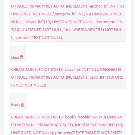
OT NULL PRIMARY KEY AUTO_INCREMENT,`author_id` INT (10)
UNSIGNED NOT NULL,`category_id` INT(10) UNSIGNED NOT
NULL , `views` INT(10) UNSIGNED NOT NULL , `comments` IN
T(10) UNSIGNED NOT NULL,`title` VARBINARY(255) NOT NUL
L,`content` TEXT NOT NULL);
class表
CREATE TABLE IF NOT EXISTS `class`(`id` INT(10) UNSIGNED N
OT NULL PRIMARY KEY AUTO_INCREMENT,`card` INT (10) UNS
IGNED NOT NULL);
book表
CREATE TABLE IF NOT EXISTS `book`(`bookid` INT(10) UNSIGN
ED NOT NULL PRIMARY KEY AUTO_INCREMENT,`card` INT (10)
UNSIGNED NOT NULL); phone表CREATE TABLE IF NOT EXISTS