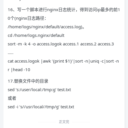
16、写一个脚本进行nginx日志统计，得到访问ip最多的前1
0个(nginx日志路径：
/home/logs/nginx/default/access.log)。
cd /home/logs.nginx/default
sort -m -k 4 -o access.logok access.1 access.2 access.3
…..
cat access.logok |awk ‘{print $1}’|sort -n|uniq -c|sort -n
r |head -10
17.替换文件中的目录
sed ‘s:/user/local:/tmp:g’ test.txt
或者
sed -i ‘s//usr/local//tmp/g’ test.txt
正文完