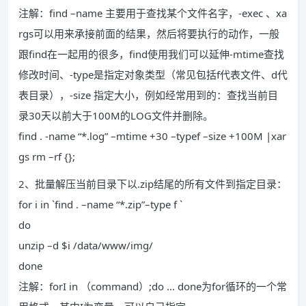
注解：find –name 主要用于查找某个文件名字，-exec 、xa
rgs可以用来承接前面的结果，然后将要执行的动作，一般
跟find在一起用的很多，find使用我们可以延伸-mtime查找
修改时间、-type是指定对象类型（常见包括f代表文件、d代
表目录），-size 指定大小，例如经常用到的：查找当前目
录30天以前大于100M的LOG文件并删除。
find . -name “*.log” –mtime +30 –typef –size +100M |xar
gs rm –rf {};
2、批量解压当前目录下以.zip结尾的所有文件到指定目录：
for i in `find . –name “*.zip”–type f `
do
unzip –d $i /data/www/img/
done
注解：forI in （command）;do … done为for循环的一个常