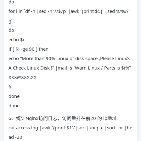
do
for i in `df -h |sed -n ‘//$/p’ |awk ‘{print $5}’ |sed ‘s/%//
g’`
do
echo $i
if [ $i -ge 90 ];then
echo “More than 90% Linux of disk space ,Please LinuxS
A Check Linux Disk !” |mail -s “Warn Linux / Parts is $i%”
XXX@XXX.XX
fi
done
done
6、统计Nginx访问日志，访问量排在前20 的 ip地址：
cat access.log |awk ‘{print $1}’|sort|uniq -c |sort -nr |he
ad -20