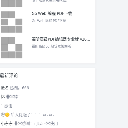
版下载及安装实用教程，
Go Web 编程 PDF下载
Go Web 编程 PDF下载
福昕高级PDF编辑器专业版 v2025 中文激活版
福昕高级pdf编辑器破解版
最新评论
匿名
感谢。666
忆
非常棒！
1
感谢
❀🤫
给大佬跪了！！！orzorz
小东东
非常感谢！可以正常使用