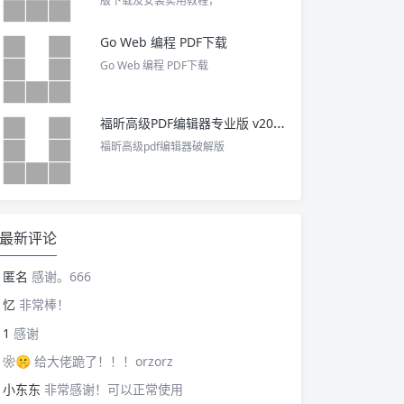
版下载及安装实用教程，
Go Web 编程 PDF下载
Go Web 编程 PDF下载
福昕高级PDF编辑器专业版 v2025 中文激活版
福昕高级pdf编辑器破解版
最新评论
匿名
感谢。666
忆
非常棒！
1
感谢
❀🤫
给大佬跪了！！！orzorz
小东东
非常感谢！可以正常使用