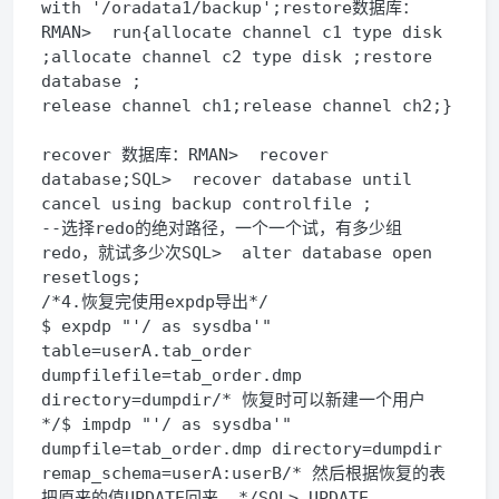
with '/oradata1/backup';restore数据库：
RMAN>  run{allocate channel c1 type disk 
;allocate channel c2 type disk ;restore 
database ;
release channel ch1;release channel ch2;}
recover 数据库：RMAN>  recover 
database;SQL>  recover database until 
cancel using backup controlfile ;
--选择redo的绝对路径，一个一个试，有多少组
redo，就试多少次SQL>  alter database open 
resetlogs;
/*4.恢复完使用expdp导出*/
$ expdp "'/ as sysdba'" 
table=userA.tab_order 
dumpfilefile=tab_order.dmp 
directory=dumpdir/* 恢复时可以新建一个用户 
*/$ impdp "'/ as sysdba'" 
dumpfile=tab_order.dmp directory=dumpdir 
remap_schema=userA:userB/* 然后根据恢复的表
把原来的值UPDATE回来  */SQL> UPDATE 