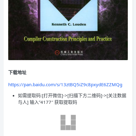
下载地址
https://pan.baidu.com/s/13ztBQ5iZ9c8pxydE6ZZMQg
如需提取码:[打开微信]->[扫描下方二维码]->[关注数据
与人] 输入”4177″ 获取提取码