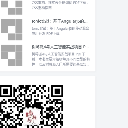
CSS重构：样式表性能调优 PDF下载，
CSS重构指南
Ionic实战：基于AngularJS的移动混合应用开发 PDF下载
Ionic实战：基于AngularJS的移动混合
应用开发 PDF下载
树莓派4与人工智能实战项目 PDF下载
树莓派4与人工智能实战项目 PDF下
载，本书主要介绍树莓派不同类型的特
性，以及树莓派入门所需要的基础知
识；涵盖了树莓派GPIO的不同操作方
法，以及树莓派的I2C总线、SPI总线、
UART串口、PWM脉宽调制等偏硬件操
作的内容；同时也为读者准备了一些树
莓派上常见的服务类型的搭建和配置，
包括树莓派推流服务器搭建的方法，常
见数据库MariaDB、PostgreSQL的安
装配置操作，MQTT服务器的搭建配
置，DHCP服务器的搭建配置等。