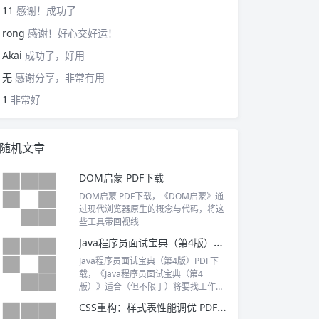
11
感谢！成功了
rong
感谢！好心交好运！
Akai
成功了，好用
无
感谢分享，非常有用
1
非常好
随机文章
DOM启蒙 PDF下载
DOM启蒙 PDF下载，《DOM启蒙》通
过现代浏览器原生的概念与代码，将这
些工具带回视线
Java程序员面试宝典（第4版）PDF下载
Java程序员面试宝典（第4版）PDF下
载，《Java程序员面试宝典（第4
版）》适合（但不限于）将要找工作的
程序员、高校计算机类应届毕业生，以
CSS重构：样式表性能调优 PDF下载
及其他计算机爱好者阅读。