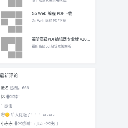
版下载及安装实用教程，
Go Web 编程 PDF下载
Go Web 编程 PDF下载
福昕高级PDF编辑器专业版 v2025 中文激活版
福昕高级pdf编辑器破解版
最新评论
匿名
感谢。666
忆
非常棒！
1
感谢
❀🤫
给大佬跪了！！！orzorz
小东东
非常感谢！可以正常使用