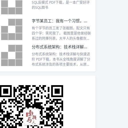
SQL反模式 PDF下载，是一本广受好评
的SQL图书
字节某员工：我有一个习惯，每半年看曾经聊过天的人还在不在
有个字节的员工发了张截图，配文只有
四个字：笑死我了。 截图里是他曾经联
系过的同事列表，大半人的头像都灰
了，那是...
分布式系统架构：技术栈详解与快速进阶 PDF下载
分布式系统架构：技术栈详解与快速进
阶 PDF下载，本书从全栈角度讲解了分
布式系统涉及的各项主要技术，从原理
剖析、应用场景和实践案例3个维度展
开，是作者多年分布式系统研发和架构
经验的总结。