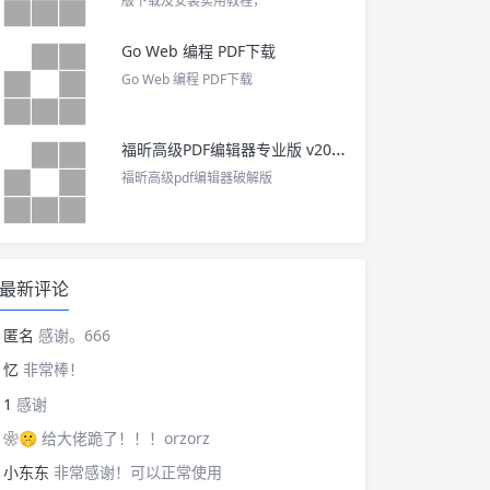
版下载及安装实用教程，
Go Web 编程 PDF下载
Go Web 编程 PDF下载
福昕高级PDF编辑器专业版 v2025 中文激活版
福昕高级pdf编辑器破解版
最新评论
匿名
感谢。666
忆
非常棒！
1
感谢
❀🤫
给大佬跪了！！！orzorz
小东东
非常感谢！可以正常使用