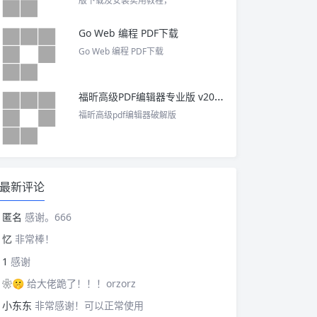
版下载及安装实用教程，
Go Web 编程 PDF下载
Go Web 编程 PDF下载
福昕高级PDF编辑器专业版 v2025 中文激活版
福昕高级pdf编辑器破解版
最新评论
匿名
感谢。666
忆
非常棒！
1
感谢
❀🤫
给大佬跪了！！！orzorz
小东东
非常感谢！可以正常使用