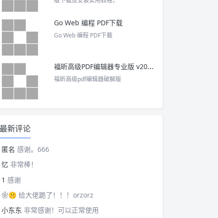
版下载及安装实用教程，
Go Web 编程 PDF下载
Go Web 编程 PDF下载
福昕高级PDF编辑器专业版 v2025 中文激活版
福昕高级pdf编辑器破解版
最新评论
匿名
感谢。666
忆
非常棒！
1
感谢
❀🤫
给大佬跪了！！！orzorz
小东东
非常感谢！可以正常使用