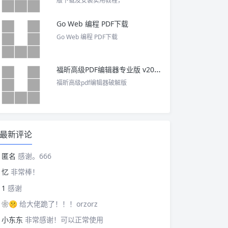
版下载及安装实用教程，
Go Web 编程 PDF下载
Go Web 编程 PDF下载
福昕高级PDF编辑器专业版 v2025 中文激活版
福昕高级pdf编辑器破解版
最新评论
匿名
感谢。666
忆
非常棒！
1
感谢
❀🤫
给大佬跪了！！！orzorz
小东东
非常感谢！可以正常使用