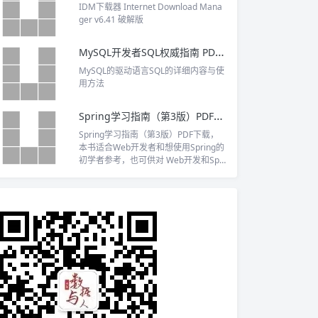
用jsp及struts框架进行web系统开发的
IDM下载器 Internet Download Mana
相关技术。
ger v6.41 破解版
MySQL开发者SQL权威指南 PDF下载
MySQL的驱动语言SQL的详细内容与使
用方法
Spring学习指南（第3版）PDF下载
Spring学习指南（第3版）PDF下载，
本书适合Web开发者和想使用Spring的
初学者参考，也可供对 Web开发和Spri
ng感兴趣的读者参考。