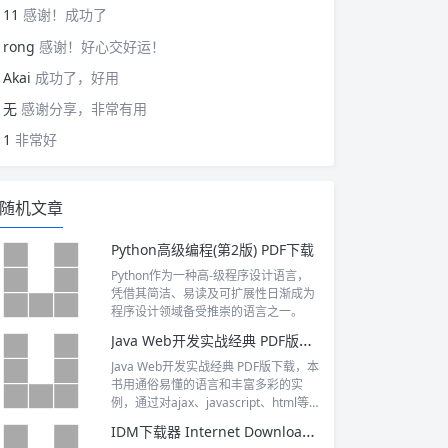
11
感谢！成功了
rong
感谢！好心交好运！
Akai
成功了，好用
无
感谢分享，非常有用
1
非常好
随机文章
Python高级编程(第2版) PDF下载
Python作为一种高-级程序设计语言，
凭借其简洁、易读及可扩展性日渐成为
程序设计领域备受推崇的语言之一。
Java Web开发实战经典 PDF版下载
Java Web开发实战经典 PDF版下载，本
书用通俗易懂的语言和丰富多彩的实
例，通过对ajax、javascript、html等w
eb系统开发技术基础知识的讲解，并结
IDM下载器 Internet Download Manager v6.41 破解版
合mvc设计模式的理念，详细讲述了使