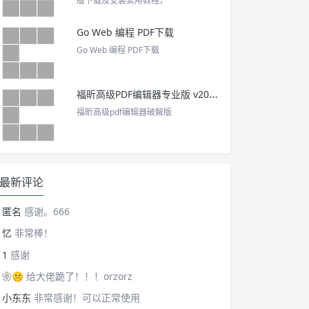
版下载及安装实用教程，
Go Web 编程 PDF下载
Go Web 编程 PDF下载
福昕高级PDF编辑器专业版 v2025 中文激活版
福昕高级pdf编辑器破解版
最新评论
匿名
感谢。666
忆
非常棒！
1
感谢
❀🤫
给大佬跪了！！！orzorz
小东东
非常感谢！可以正常使用