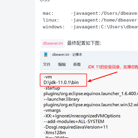
mac:      -javaagent:/Users/dbeave
linux:    -javaagent:/home/dbeaver
windows:  -javaagent:C:\Users\dbea
最终配置如下图：
dbeaver.ini