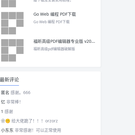
版下载及安装实用教程，
Go Web 编程 PDF下载
Go Web 编程 PDF下载
福昕高级PDF编辑器专业版 v2025 中文激活版
福昕高级pdf编辑器破解版
最新评论
匿名
感谢。666
忆
非常棒！
1
感谢
❀🤫
给大佬跪了！！！orzorz
小东东
非常感谢！可以正常使用