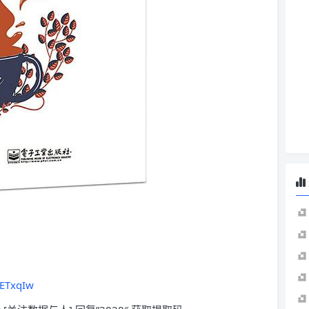
eETxqIw