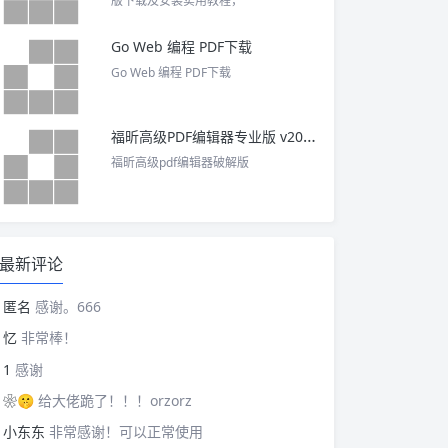
版下载及安装实用教程，
Go Web 编程 PDF下载
Go Web 编程 PDF下载
福昕高级PDF编辑器专业版 v2025 中文激活版
福昕高级pdf编辑器破解版
最新评论
匿名
感谢。666
忆
非常棒！
1
感谢
❀🤫
给大佬跪了！！！orzorz
小东东
非常感谢！可以正常使用