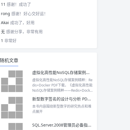
11
感谢！成功了
rong
感谢！好心交好运！
Akai
成功了，好用
无
感谢分享，非常有用
1
非常好
随机文章
虚拟化高性能NoSQL存储案例精粹：Redis+Docker PDF下载
虚拟化高性能NoSQL存储案例精粹：Re
dis+Docker PDF下载，《虚拟化高性能
NoSQL存储案例精粹――Redis+Docke
r》适合所有使用Redis进行编程的开发
新型数字签名的设计与分析 PDF下载
人员、服务器和数据存储系统开发人
员、分布式系统架构师等互联网技术程
本书内容围绕新型数字的研究热点和难
序员阅读。
点展开
SQL.Server.2008管理员必备指南 PDF版下载