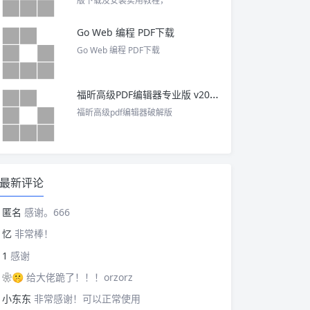
版下载及安装实用教程，
Go Web 编程 PDF下载
Go Web 编程 PDF下载
福昕高级PDF编辑器专业版 v2025 中文激活版
福昕高级pdf编辑器破解版
最新评论
匿名
感谢。666
忆
非常棒！
1
感谢
❀🤫
给大佬跪了！！！orzorz
小东东
非常感谢！可以正常使用