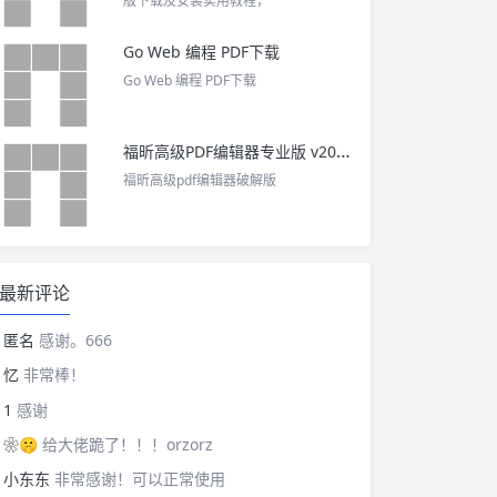
版下载及安装实用教程，
Go Web 编程 PDF下载
Go Web 编程 PDF下载
福昕高级PDF编辑器专业版 v2025 中文激活版
福昕高级pdf编辑器破解版
最新评论
匿名
感谢。666
忆
非常棒！
1
感谢
❀🤫
给大佬跪了！！！orzorz
小东东
非常感谢！可以正常使用