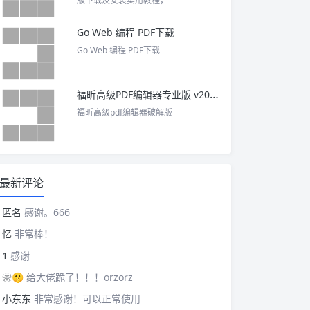
版下载及安装实用教程，
Go Web 编程 PDF下载
Go Web 编程 PDF下载
福昕高级PDF编辑器专业版 v2025 中文激活版
福昕高级pdf编辑器破解版
最新评论
匿名
感谢。666
忆
非常棒！
1
感谢
❀🤫
给大佬跪了！！！orzorz
小东东
非常感谢！可以正常使用