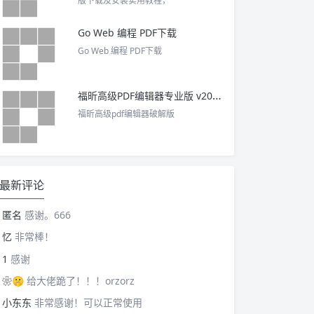
版下载及安装实用教程，
Go Web 编程 PDF下载
Go Web 编程 PDF下载
福昕高级PDF编辑器专业版 v2025 中文激活版
福昕高级pdf编辑器破解版
最新评论
匿名
感谢。666
忆
非常棒！
1
感谢
❀🤫
给大佬跪了！！！orzorz
小东东
非常感谢！可以正常使用