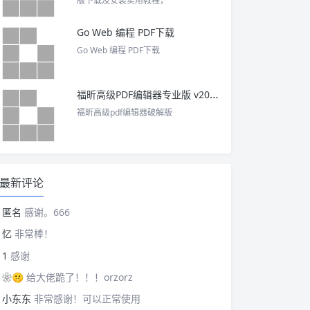
版下载及安装实用教程，
Go Web 编程 PDF下载
Go Web 编程 PDF下载
福昕高级PDF编辑器专业版 v2025 中文激活版
福昕高级pdf编辑器破解版
最新评论
匿名
感谢。666
忆
非常棒！
1
感谢
❀🤫
给大佬跪了！！！orzorz
小东东
非常感谢！可以正常使用