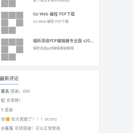
版下载及安装实用教程，
Go Web 编程 PDF下载
Go Web 编程 PDF下载
福昕高级PDF编辑器专业版 v2025 中文激活版
福昕高级pdf编辑器破解版
最新评论
匿名
感谢。666
忆
非常棒！
1
感谢
❀🤫
给大佬跪了！！！orzorz
小东东
非常感谢！可以正常使用