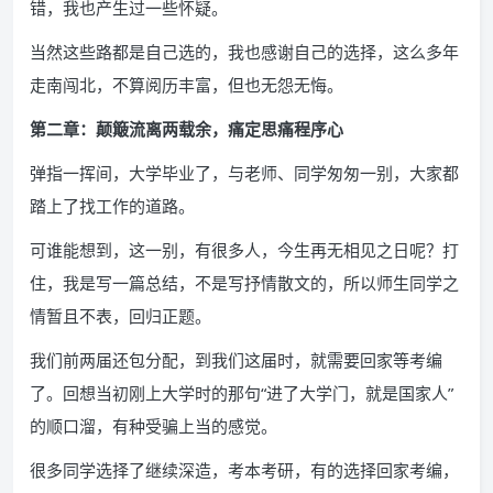
错，我也产生过一些怀疑。
当然这些路都是自己选的，我也感谢自己的选择，这么多年
走南闯北，不算阅历丰富，但也无怨无悔。
第二章：颠簸流离两载余，痛定思痛程序心
弹指一挥间，大学毕业了，与老师、同学匆匆一别，大家都
踏上了找工作的道路。
可谁能想到，这一别，有很多人，今生再无相见之日呢？打
住，我是写一篇总结，不是写抒情散文的，所以师生同学之
情暂且不表，回归正题。
我们前两届还包分配，到我们这届时，就需要回家等考编
了。回想当初刚上大学时的那句“进了大学门，就是国家人”
的顺口溜，有种受骗上当的感觉。
很多同学选择了继续深造，考本考研，有的选择回家考编，