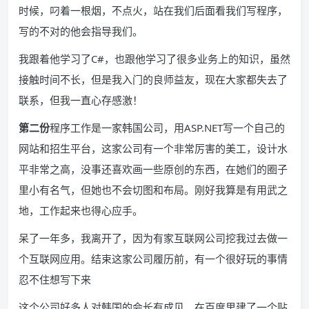
时候，叼着一根烟，不点火，站在我们后面看我们写程序，
写的不对的他会指导我们。
我跟着他学习了C#，也跟他学习了很多业务上的知识，虽然
接触时间不长，但是我入门的良师益友，现在大家都失去了
联系，但我一直心存感激！
第二份
程序工作是一家韩国公司，用ASP.NET写一个自己的
网站和招生平台，这家公司有一个非常厉害的美工，设计水
平非常之高，没事还喜欢画一些原创的东西，在她们的圈子
里小有名气，但她也不会切图和布局。刚好我算是有用武之
地，工作起来也得心应手。
呆了一年多，我离开了，因为有家互联网公司挖我过去做一
个互联网应用。结束这家公司履历前，有一个很好玩的事情
忍不住想写下来
这个公司好多人对韩国的会长有成见，在百度里建了一个贴