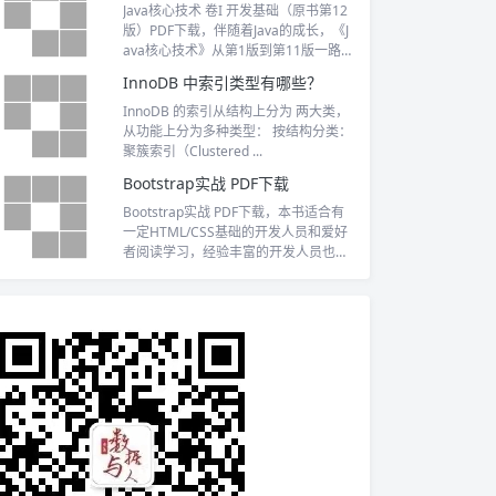
Java核心技术 卷I 开发基础（原书第12
版）PDF下载，伴随着Java的成长，《J
ava核心技术》从第1版到第11版一路
走来，得到了广大Java程序设计人员的
InnoDB 中索引类型有哪些？
青睐，成为一本畅销不衰的Java经典图
书。
InnoDB 的索引从结构上分为 两大类，
从功能上分为多种类型： 按结构分类：
聚簇索引（Clustered ...
Bootstrap实战 PDF下载
Bootstrap实战 PDF下载，本书适合有
一定HTML/CSS基础的开发人员和爱好
者阅读学习，经验丰富的开发人员也可
以把它当作参考。