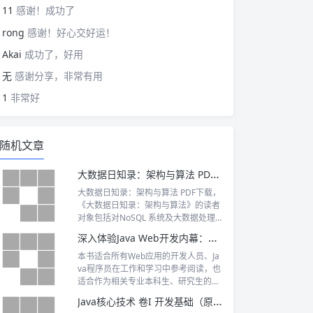
11
感谢！成功了
rong
感谢！好心交好运！
Akai
成功了，好用
无
感谢分享，非常有用
1
非常好
随机文章
大数据日知录：架构与算法 PDF下载
大数据日知录：架构与算法 PDF下载，
《大数据日知录：架构与算法》的读者
对象包括对NoSQL 系统及大数据处理
感兴趣的所有技术人员，以及有志于投
深入体验Java Web开发内幕：核心基础 PDF下载
身到大数据处理方向从事架构师、算法
工程师、数据科学家等相关职业的在校
本书适合所有Web应用的开发人员、Ja
本科生及研究生。
va程序员在工作和学习中参考阅读，也
适合作为相关专业本科生、研究生的学
习参考资料，也可作为相关培训机构的
Java核心技术 卷I 开发基础（原书第12版）PDF下载
培训教材