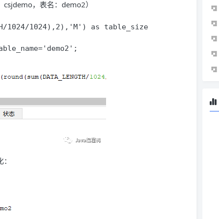
jdemo，表名：demo2）
H/1024/1024),2),'M') as table_size 

化：