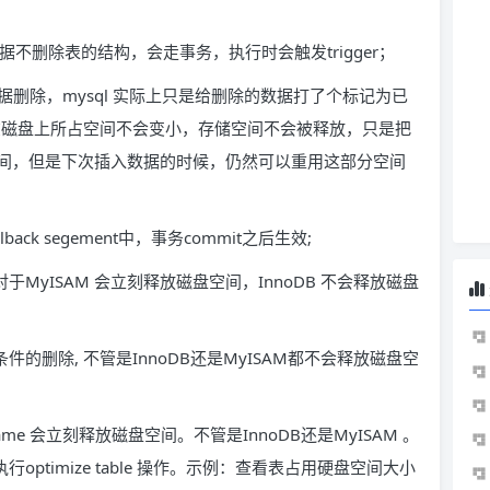
数据不删除表的结构，会走事务，执行时会触发trigger；
的把数据删除，mysql 实际上只是给删除的数据打了个标记为已
文件在磁盘上所占空间不会变小，存储空间不会被释放，只是把
间，但是下次插入数据的时候，仍然可以重用这部分空间
ck segement中，事务commit之后生效;
部数据,对于MyISAM 会立刻释放磁盘空间，InnoDB 不会释放磁盘
e xxx 带条件的删除, 不管是InnoDB还是MyISAM都不会释放磁盘空
able_name 会立刻释放磁盘空间。不管是InnoDB还是MyISAM 。
optimize table 操作。示例：查看表占用硬盘空间大小