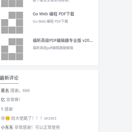
版下载及安装实用教程，
Go Web 编程 PDF下载
Go Web 编程 PDF下载
福昕高级PDF编辑器专业版 v2025 中文激活版
福昕高级pdf编辑器破解版
最新评论
匿名
感谢。666
忆
非常棒！
1
感谢
❀🤫
给大佬跪了！！！orzorz
小东东
非常感谢！可以正常使用