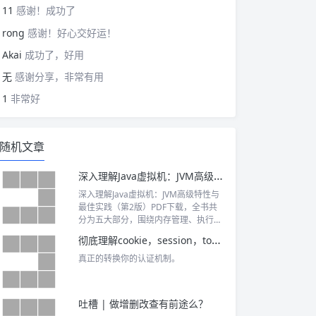
11
感谢！成功了
rong
感谢！好心交好运！
Akai
成功了，好用
无
感谢分享，非常有用
1
非常好
随机文章
深入理解Java虚拟机：JVM高级特性与最佳实践（第2版）PDF下载
深入理解Java虚拟机：JVM高级特性与
最佳实践（第2版）PDF下载，全书共
分为五大部分，围绕内存管理、执行子
系统、程序编译与优化、高效并发等核
彻底理解cookie，session，token
心主题对JVM进行了全面而深入的分
析，深刻揭示了JVM的工作原理。
真正的转换你的认证机制。
吐槽 | 做增删改查有前途么？