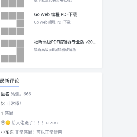
版下载及安装实用教程，
Go Web 编程 PDF下载
Go Web 编程 PDF下载
福昕高级PDF编辑器专业版 v2025 中文激活版
福昕高级pdf编辑器破解版
最新评论
匿名
感谢。666
忆
非常棒！
1
感谢
❀🤫
给大佬跪了！！！orzorz
小东东
非常感谢！可以正常使用