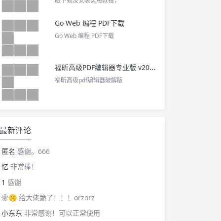
版下载及安装实用教程，
Go Web 编程 PDF下载
Go Web 编程 PDF下载
福昕高级PDF编辑器专业版 v2025 中文激活版
福昕高级pdf编辑器破解版
最新评论
匿名
感谢。666
忆
非常棒！
1
感谢
❀🤫
给大佬跪了！！！orzorz
小东东
非常感谢！可以正常使用