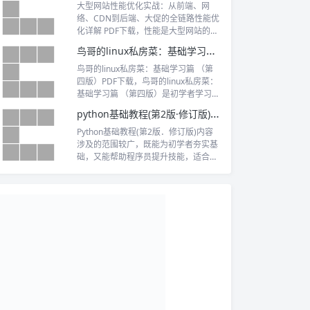
兴趣的非通信专业人士。
大型网站性能优化实战：从前端、网
络、CDN到后端、大促的全链路性能优
化详解 PDF下载，性能是大型网站的一
个要素，影响性能的因素非常多
鸟哥的linux私房菜：基础学习篇 （第四版）PDF下载
鸟哥的linux私房菜：基础学习篇 （第
四版）PDF下载，鸟哥的linux私房菜：
基础学习篇 （第四版）是初学者学习Li
nux不可多得的一本入门好书。
python基础教程(第2版·修订版) PDF下载
Python基础教程(第2版．修订版)内容
涉及的范围较广，既能为初学者夯实基
础，又能帮助程序员提升技能，适合各
个层次的Python开发人员阅读参考。