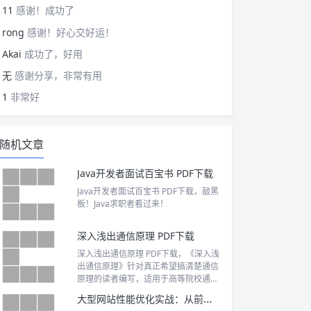
11
感谢！成功了
rong
感谢！好心交好运！
Akai
成功了，好用
无
感谢分享，非常有用
1
非常好
随机文章
Java开发者面试百宝书 PDF下载
Java开发者面试百宝书 PDF下载，敲黑
板！Java求职者看过来！
深入浅出通信原理 PDF下载
深入浅出通信原理 PDF下载，《深入浅
出通信原理》针对真正希望搞清楚通信
原理的读者编写，适用于高等院校通信
专业本科生和研究生、在职的电信行业
大型网站性能优化实战：从前端、网络、CDN到后端、大促的全链路性能优化详解 PDF下载
工程师，也适用于对通信原理具有浓厚