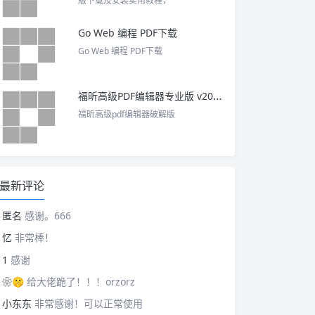
版下载及安装实用教程，
Go Web 编程 PDF下载
Go Web 编程 PDF下载
福昕高级PDF编辑器专业版 v2025 中文激活版
福昕高级pdf编辑器破解版
最新评论
匿名
感谢。666
忆
非常棒！
1
感谢
❀🤫
给大佬跪了！！！orzorz
小东东
非常感谢！可以正常使用