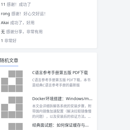
11
感谢！成功了
rong
感谢！好心交好运！
Akai
成功了，好用
无
感谢分享，非常有用
1
非常好
随机文章
C语言参考手册第五版 PDF下载
C语言参考手册第五版 PDF下载，本书
是经典C语言参考手册的最新版
Docker环境搭建：Windows/macOS/Linux全平台教程
本文会详细拆解各系统的安装步骤，附
带国内镜像加速配置（解决拉取镜像慢
的问题），以及安装后的验证方法。最
后还整理...
经典面试题：如何保证缓存与数据库的双写一致性？