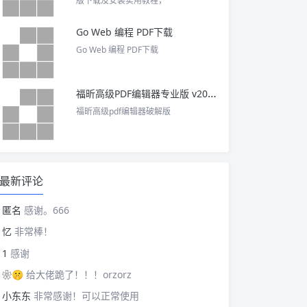
版下载及安装实用教程，
Go Web 编程 PDF下载
Go Web 编程 PDF下载
福昕高级PDF编辑器专业版 v2025 中文激活版
福昕高级pdf编辑器破解版
最新评论
匿名
感谢。666
忆
非常棒！
1
感谢
❀🤫
给大佬跪了！！！orzorz
小东东
非常感谢！可以正常使用