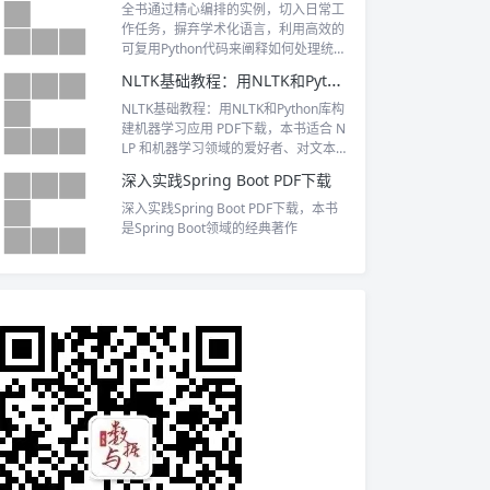
全书通过精心编排的实例，切入日常工
作任务，摒弃学术化语言，利用高效的
可复用Python代码来阐释如何处理统计
数据，进行数据分析及可视化。
NLTK基础教程：用NLTK和Python库构建机器学习应用 PDF下载
NLTK基础教程：用NLTK和Python库构
建机器学习应用 PDF下载，本书适合 N
LP 和机器学习领域的爱好者、对文本处
理感兴趣的读者、想要快速学习NLTK
深入实践Spring Boot PDF下载
的zishenPython程序员以及机器学习领
域的研究人员阅读。
深入实践Spring Boot PDF下载，本书
是Spring Boot领域的经典著作