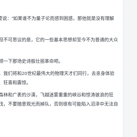
r）都要说：“如果谁不为量子论而感到困惑，那他就是没有理解
但不可思议的是，它的一些基本思想却至今不为普通的大众
顾一下那场史诗般壮丽革命吧。
，我们将和20世纪最伟大的物理天才们同行，去亲身体验
、狂喜和震惊。
森林和广袤的沙漠，飞越迷雾重重的峡谷和惊涛骇浪的狂
伐，不要随意观光而掉队，否则很有可能陷入沼泽中无法自