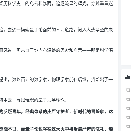
经历科学史上的乌云和暴雨，追逐流星的辉光，穿越重重迷
险，去逐一摸索量子论面前的不同道路，闯入人迹罕至的未
丽风景，更来自于你内心深处的思索和启示——那是科学深
提出，数以百计的数学家，物理学家前仆后继，描绘出了一
海中去，寻觅璀璨的量子力学珍珠。
的反叛青年，经典体系的庄严守护者，新时代的冒险家，这
燃烧不已，而量子论也将在这大火中接受最严苛的洗礼，煅