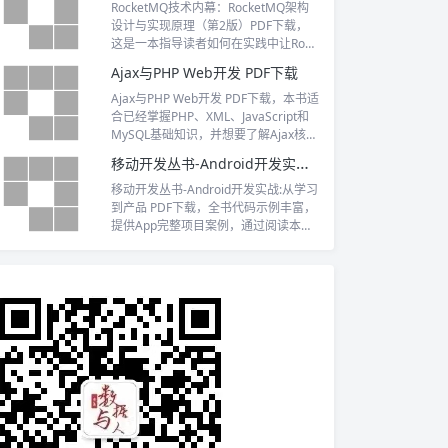
RocketMQ技术内幕：RocketMQ架构
设计与实现原理（第2版）PDF下载，
这是一本指导读者如何在实践中让Rock
etMQ实现高性能、高可用、高吞吐量
Ajax与PHP Web开发 PDF下载
和低延迟的著作。
Ajax与PHP Web开发 PDF下载，本书适
合已经掌握PHP、XML、JavaScript和
MySQL基础知识，并想要了解Ajax核心
和工作原理的读者阅读。
移动开发丛书-Android开发实战:从学习到产品 PDF下载
移动开发丛书-Android开发实战:从学习
到产品 PDF下载，全书代码示例丰富，
提供App完整项目案例，通过阅读本
书，读者能够掌握Android应用开发所
需要的各种技术和从0到1开发一款自己
的App产品。