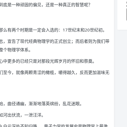
到底是一种顽固的偏见，还是一种真正的智慧呢？
么有两个时期是一定会入选的：17世纪末和20世纪初。
志，宣告了现代经典物理学的正式创立；而后者则为我们带
整个物理学体系。
心中更多的已经只是对那段光辉岁月的怀旧和祭奠。
们至今，就像两颗青涩的橄榄，嚼得越久，反而更加滋味无
始，曲径通幽，渐渐地落英缤纷，乱花迷眼。
如河出伏流，一泄汪洋。
入白云深处不知归路……量子力学的发展史是物理学上最激